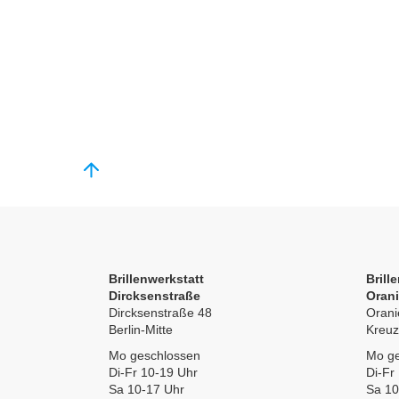
Brillenwerkstatt
Brill
Dircksenstraße
Oran
Dircksenstraße 48
Orani
Berlin-Mitte
Kreuz
Mo geschlossen
Mo ge
Di-Fr 10-19 Uhr
Di-Fr
Sa 10-17 Uhr
Sa 10